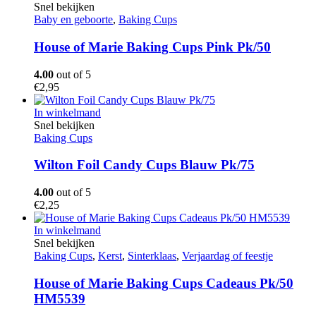
Snel bekijken
Baby en geboorte
,
Baking Cups
House of Marie Baking Cups Pink Pk/50
4.00
out of 5
€
2,95
In winkelmand
Snel bekijken
Baking Cups
Wilton Foil Candy Cups Blauw Pk/75
4.00
out of 5
€
2,25
In winkelmand
Snel bekijken
Baking Cups
,
Kerst
,
Sinterklaas
,
Verjaardag of feestje
House of Marie Baking Cups Cadeaus Pk/50
HM5539