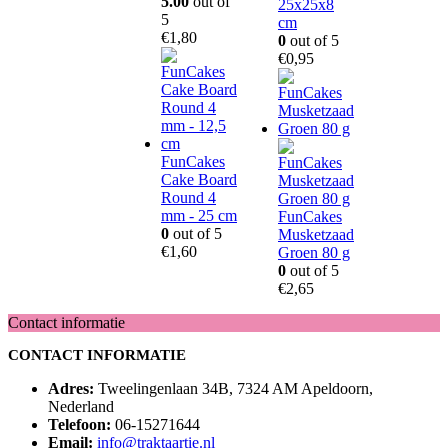
5.00
out of
25x25x8
5
cm
€
1,80
0
out of 5
€
0,95
FunCakes
Cake Board
Round 4
mm - 25 cm
FunCakes
0
out of 5
Musketzaad
€
1,60
Groen 80 g
0
out of 5
€
2,65
Contact informatie
CONTACT INFORMATIE
Adres:
Tweelingenlaan 34B, 7324 AM Apeldoorn,
Nederland
Telefoon:
06-15271644
Email:
info@traktaartie.nl