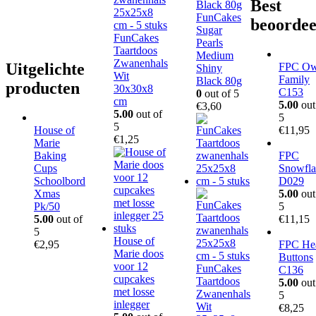
Best
FunCakes
beoordee
Sugar
FunCakes
Pearls
Taartdoos
Medium
Zwanenhals
Uitgelichte
FPC Ow
Shiny
Wit
Family
Black 80g
producten
30x30x8
C153
0
out of 5
cm
5.00
out
€
3,60
5.00
out of
5
5
House of
€
11,95
€
1,25
Marie
Baking
FPC
Cups
Snowfla
Schoolbord
D029
Xmas
5.00
out
Pk/50
5
5.00
out of
€
11,15
5
House of
€
2,95
FPC Hea
Marie doos
Buttons
voor 12
FunCakes
C136
cupcakes
Taartdoos
5.00
out
met losse
Zwanenhals
5
inlegger
Wit
€
8,25