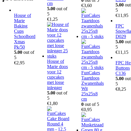
0
out of 5
cm
5.00
out
€
3,60
5.00
out of
5
5
House of
€
11,95
€
1,25
Marie
Baking
FPC
Cups
Snowfla
Schoolbord
D029
Xmas
5.00
out
Pk/50
5
5.00
out of
€
11,15
5
House of
€
2,95
FPC Hea
Marie doos
Buttons
voor 12
FunCakes
C136
cupcakes
Taartdoos
5.00
out
met losse
Zwanenhals
5
inlegger
Wit
€
8,25
5.00
out of
25x25x8
5
cm
€
1,80
0
out of 5
€
0,95