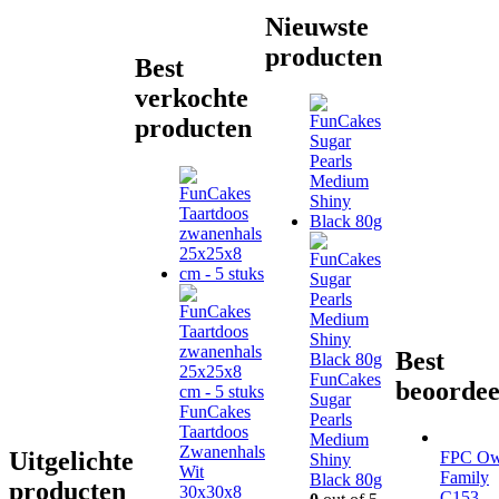
Nieuwste
producten
Best
verkochte
producten
Best
FunCakes
beoordee
Sugar
FunCakes
Pearls
Taartdoos
Medium
Zwanenhals
Uitgelichte
FPC Ow
Shiny
Wit
Family
Black 80g
producten
30x30x8
C153