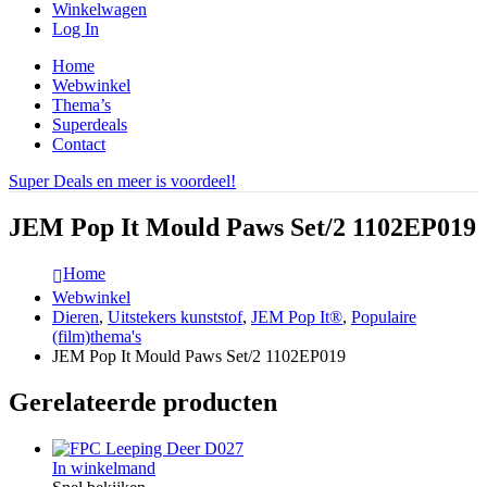
Winkelwagen
Log In
Home
Webwinkel
Thema’s
Superdeals
Contact
Super Deals en meer is voordeel!
JEM Pop It Mould Paws Set/2 1102EP019
Home
Webwinkel
Dieren
,
Uitstekers kunststof
,
JEM Pop It®
,
Populaire
(film)thema's
JEM Pop It Mould Paws Set/2 1102EP019
Gerelateerde producten
In winkelmand