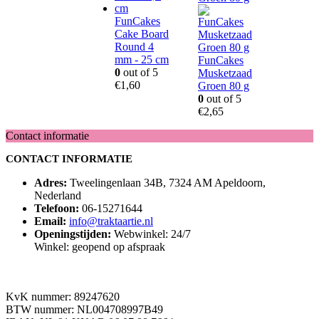
FunCakes
Cake Board
Round 4
mm - 25 cm
FunCakes
0
out of 5
Musketzaad
€
1,60
Groen 80 g
0
out of 5
€
2,65
Contact informatie
CONTACT INFORMATIE
Adres:
Tweelingenlaan 34B, 7324 AM Apeldoorn,
Nederland
Telefoon:
06-15271644
Email:
info@traktaartie.nl
Openingstijden:
Webwinkel: 24/7
Winkel: geopend op afspraak
KvK nummer: 89247620
BTW nummer: NL004708997B49