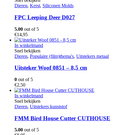
Snel bekijken
Dieren
,
Kerst
,
Siliconen Molds
FPC Leeping Deer D027
5.00
out of 5
€
14,95
In winkelmand
Snel bekijken
Dieren
,
Populaire (film)thema's
,
Uitstekers metaal
Uitsteker Woof 0851 – 8,5 cm
0
out of 5
€
2,50
In winkelmand
Snel bekijken
Dieren
,
Uitstekers kunststof
FMM Bird House Cutter CUTHOUSE
5.00
out of 5