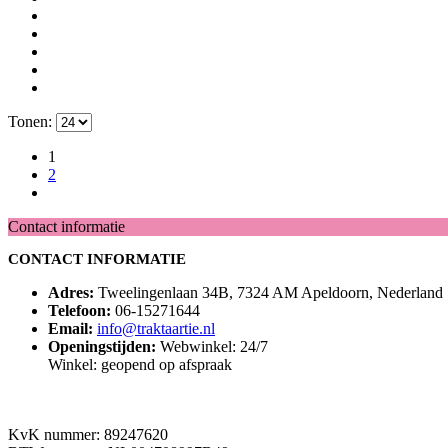
Tonen:
1
2
Contact informatie
CONTACT INFORMATIE
Adres:
Tweelingenlaan 34B, 7324 AM Apeldoorn, Nederland
Telefoon:
06-15271644
Email:
info@traktaartie.nl
Openingstijden:
Webwinkel: 24/7
Winkel: geopend op afspraak
KvK nummer: 89247620